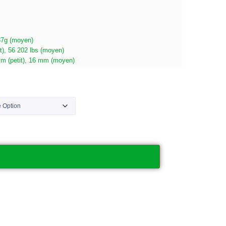
887g (moyen)
it), 56 202 lbs (moyen)
mm (petit), 16 mm (moyen)
Ajouter au panier