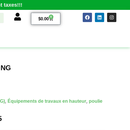
 taxes!!!
0
$
0.00
ING
,
,
G)
Équipements de travaux en hauteur
poulie
5