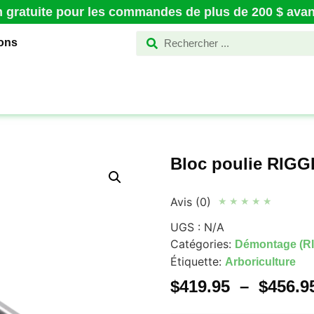
n gratuite pour les commandes de plus de 200 $ avant
ions
Bloc poulie RIGG
Avis (0)
★
★
★
★
★
UGS :
N/A
Catégories:
Démontage (RI
Étiquette:
Arboriculture
$
419.95
–
$
456.9