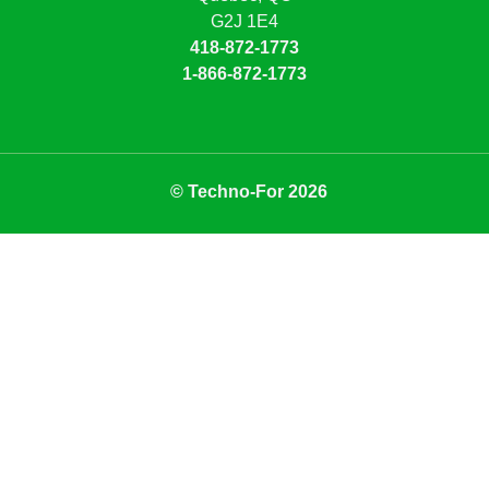
G2J 1E4
418-872-1773
1-866-872-1773
© Techno-For 2026