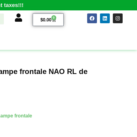
 taxes!!!
0
$
0.00
lampe frontale NAO RL de
ampe frontale