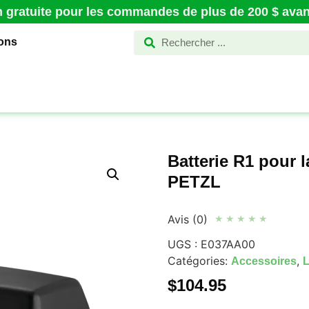
n gratuite pour les commandes de plus de 200 $ avant
ions
Batterie R1 pour 
PETZL
Avis (0)
★
★
★
★
★
UGS :
E037AA00
Catégories:
,
Accessoires
L
$
104.95