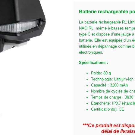
Batterie rechargeable p
La batterie rechargeable R1 Lit
NAO RL, même à basses tempéra
type C et dispose d’une jauge à 
batterie. Elle est équipée d’un éc
utilisée en dépannage comme bat
électroniques.
Spécifications :
Poids: 80 g
Technologie: Lithium-Ion
Capacité : 3200 mAh
Nombre de cycles de cha
Temps de charge : 3h30
Étanchéité: IPX7 (étanch
Certification(s): CE
***Ce produit est dis
délai de livra