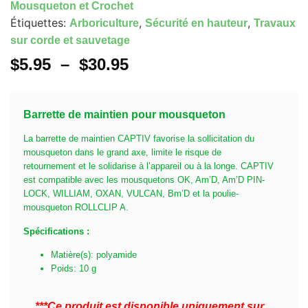
Mousqueton et Crochet
Étiquettes:
,
,
Arboriculture
Sécurité en hauteur
Travaux
sur corde et sauvetage
$
5.95
–
$
30.95
Barrette de maintien pour mousqueton
La barrette de maintien CAPTIV favorise la sollicitation du
mousqueton dans le grand axe, limite le risque de
retournement et le solidarise à l’appareil ou à la longe. CAPTIV
est compatible avec les mousquetons OK, Am’D, Am’D PIN-
LOCK, WILLIAM, OXAN, VULCAN, Bm’D et la poulie-
mousqueton ROLLCLIP A.
Spécifications :
Matière(s): polyamide
Poids: 10 g
***Ce produit est disponible uniquement sur