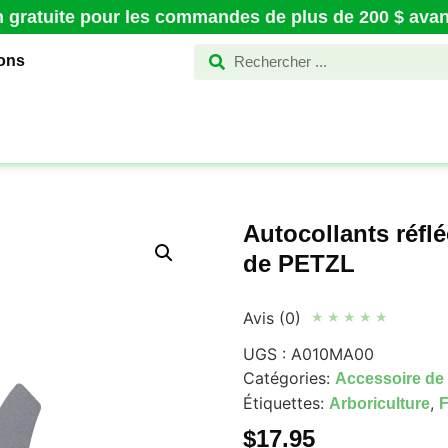
n gratuite pour les commandes de plus de 200 $ avant
ions
Autocollants réf
de PETZL
Avis (0)
★
★
★
★
★
UGS :
A010MA00
Catégories:
Accessoire de
Étiquettes:
,
Arboriculture
F
$
17.95