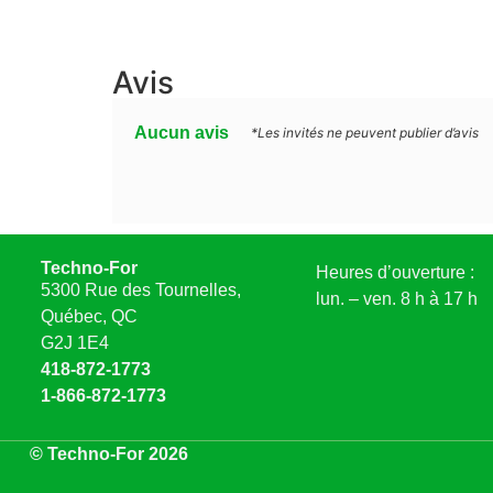
Avis
Aucun avis
*Les invités ne peuvent publier d’avis
Techno-For
Heures d’ouverture :
5300 Rue des Tournelles,
lun. – ven. 8 h à 17 h
Québec, QC
G2J 1E4
418-872-1773
1-866-872-1773
© Techno-For 2026