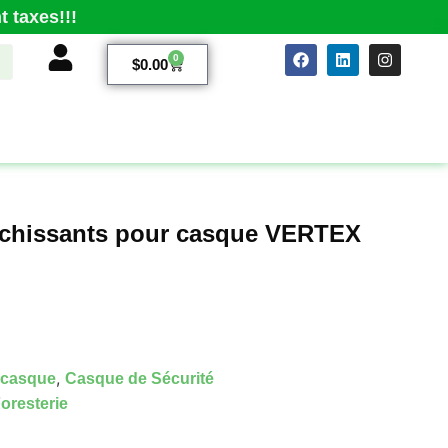
 taxes!!!
0
$
0.00
léchissants pour casque VERTEX
,
 casque
Casque de Sécurité
oresterie