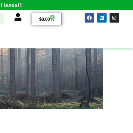
 taxes!!!
0
$
0.00