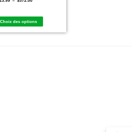
13.99
–
$
372.00
Choix des options