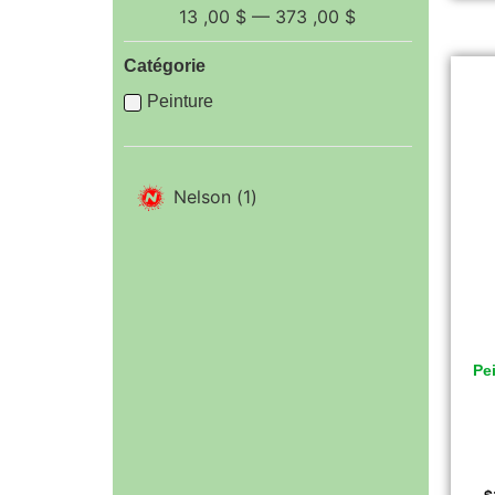
13
,00 $
—
373
,00 $
Catégorie
Peinture
Nelson
(
1
)
Pe