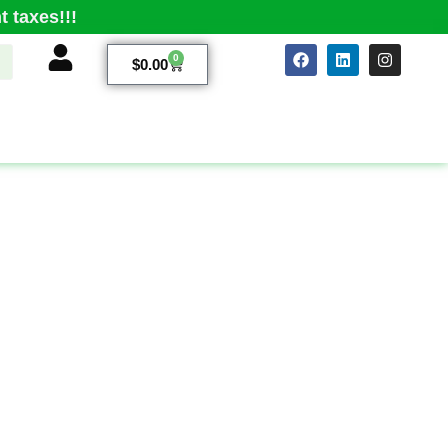
 taxes!!!
0
$
0.00