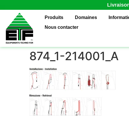
Livraiso
Produits
Domaines
Informat
Nous contacter
874_1-214001_A