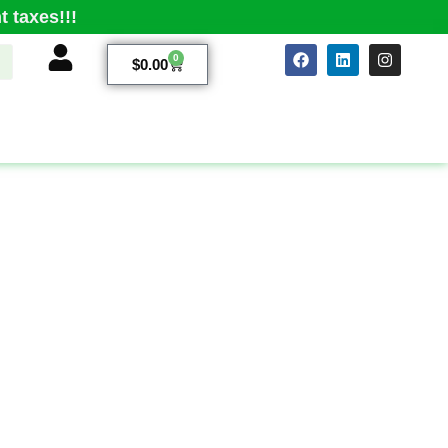
 taxes!!!
0
$
0.00