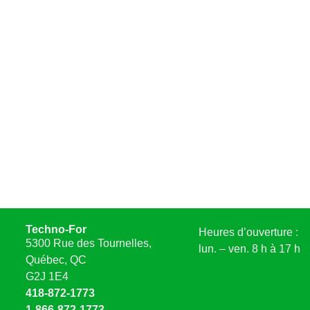
Techno-For
Heures d’ouverture :
5300 Rue des Tournelles,
lun. – ven. 8 h à 17 h
Québec, QC
G2J 1E4
418-872-1773
1-866-872-1773