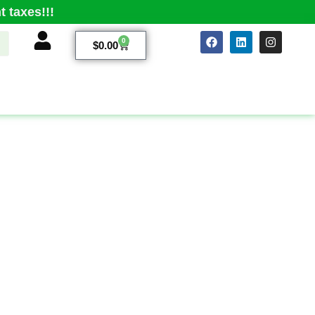
 taxes!!!
0
$
0.00