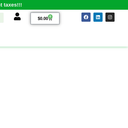
 taxes!!!
0
$
0.00