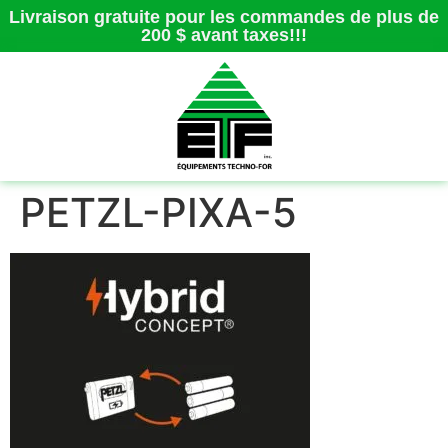
Livraison gratuite pour les commandes de plus de
200 $ avant taxes!!!
PETZL-PIXA-5