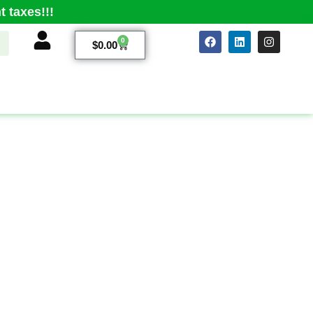
 taxes!!!
0
$
0.00