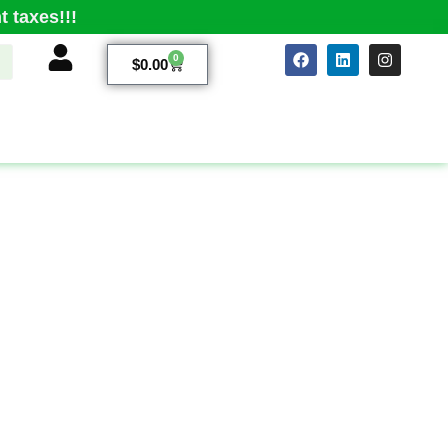
 taxes!!!
0
$
0.00