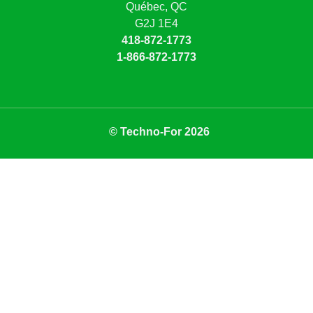
Québec, QC
G2J 1E4
418-872-1773
1-866-872-1773
© Techno-For 2026