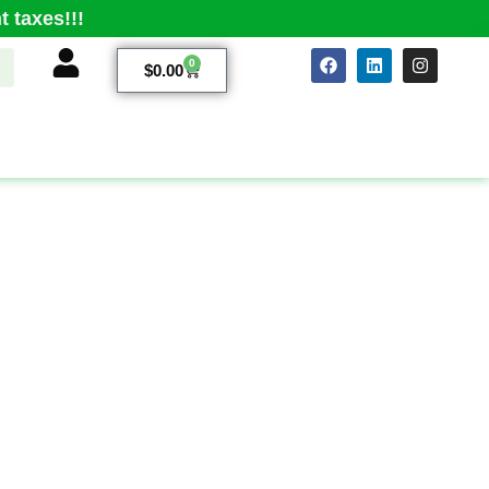
 taxes!!!
0
$
0.00