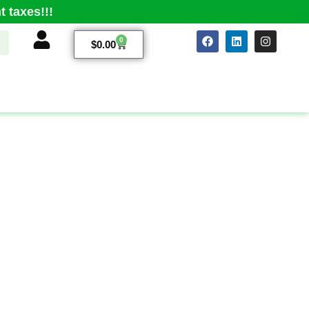
 taxes!!!
0
$
0.00