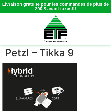
Livraison gratuite pour les commandes de plus de
200 $ avant taxes!!!
Petzl – Tikka 9