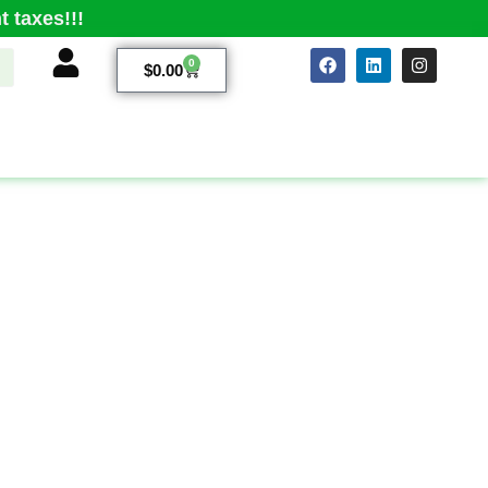
 taxes!!!
0
$
0.00