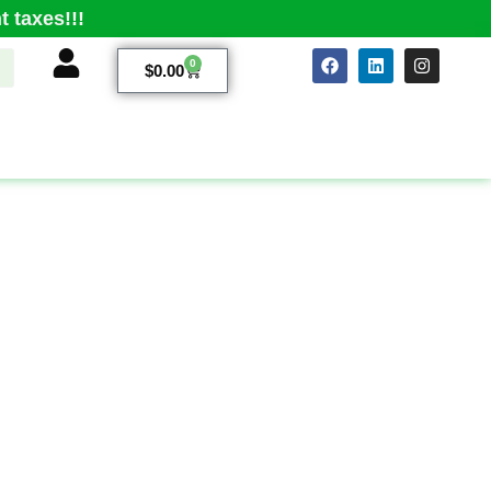
 taxes!!!
0
$
0.00