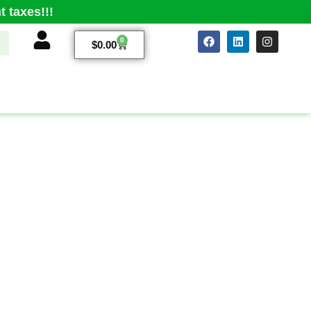
 taxes!!!
0
$
0.00