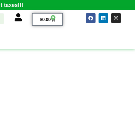
 taxes!!!
0
$
0.00